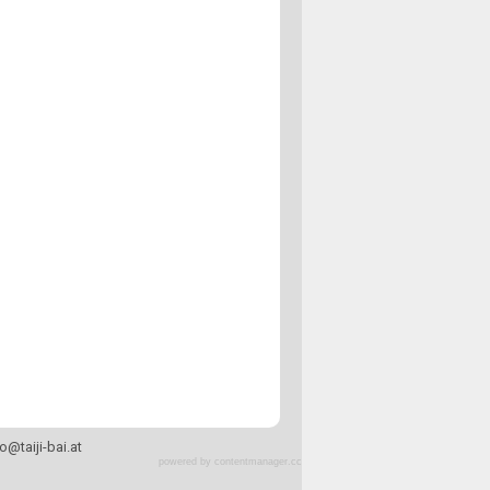
fo
@
taiji-bai.at
powered by contentmanager.cc