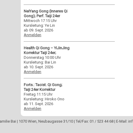
NeiYang Gong (Inneres Qi
Gong); Perf. Taiji 24er
Mittwoch 17:15 Uhr
Kursleitung: Ye Lin
ab 09. Sept. 2026
Anmelden
Health Qi Gong – YiJinJing
Korrektur Taiji 24er;
Donnerstag 10:00 Uhr
Kursleitung: Bai Lin
ab 10. Sept. 2026
Anmelden
Forts.: Taoist. Qi Gong;
Taiji 24er Korrektur
Freitag 11:15 Uhr
Kursleitung: Hiroko Ono
ab 11. Sept. 2026
Anmelden
Familie Bai | 1070 Wien, Neubaugasse 31/10 | Tel/Fax: 01 / 523 44 68 | E-Mail: in