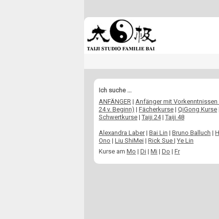
Ich suche ...
ANFÄNGER
|
Anfänger mit Vorkenntnissen (
24 v. Beginn)
|
Fächerkurse
|
QiGong Kurse
Schwertkurse
|
Taiji 24
|
Taiji 48
Alexandra Laber
|
Bai Lin
|
Bruno Balluch
|
H
Ono
|
Liu ShiMei
|
Rick Sue
|
Ye Lin
Kurse am
Mo
|
Di
|
Mi
|
Do
|
Fr