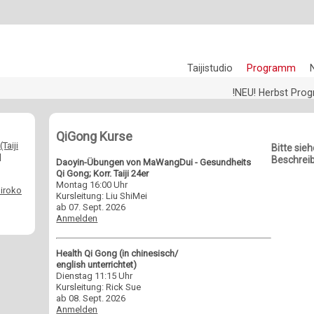
Taijistudio
Programm
!NEU! Herbst Pr
QiGong Kurse
Taiji
Bitte sie
|
Beschrei
Daoyin-Übungen von MaWangDui - Gesundheits
Qi Gong; Korr. Taiji 24er
Montag 16:00 Uhr
iroko
Kursleitung: Liu ShiMei
ab 07. Sept. 2026
Anmelden
Health Qi Gong (in chinesisch/
english unterrichtet)
Dienstag 11:15 Uhr
Kursleitung: Rick Sue
ab 08. Sept. 2026
Anmelden