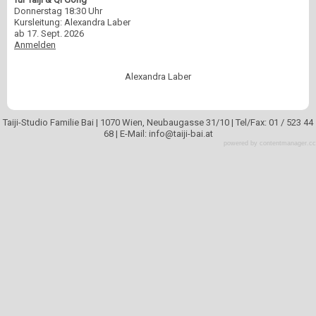
Donnerstag 18:30 Uhr
Kursleitung: Alexandra Laber
ab 17. Sept. 2026
Anmelden
Alexandra Laber
Taiji-Studio Familie Bai | 1070 Wien, Neubaugasse 31/10 | Tel/Fax: 01 / 523 44
68 | E-Mail: info
@
taiji-bai.at
powered by contentmanager.cc