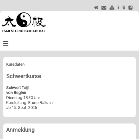
Taijistudio
Kursdaten
Programm
Schwertkurse
!NEU! Herbst Programm 2026
Schwert Taiji
Frühjahr 2026
von Beginn
Dienstag 18:30 Uhr
Glossar
Kursleitung: Bruno Balluch
ab 15. Sept. 2026
News & Events
Buch & DVD
Anmeldung
Presse