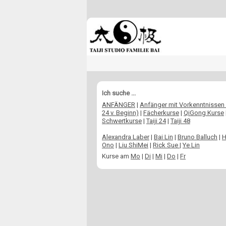
Ich suche ...
ANFÄNGER
|
Anfänger mit Vorkenntnissen (
24 v. Beginn)
|
Fächerkurse
|
QiGong Kurse
Schwertkurse
|
Taiji 24
|
Taiji 48
Alexandra Laber
|
Bai Lin
|
Bruno Balluch
|
H
Ono
|
Liu ShiMei
|
Rick Sue
|
Ye Lin
Kurse am
Mo
|
Di
|
Mi
|
Do
|
Fr