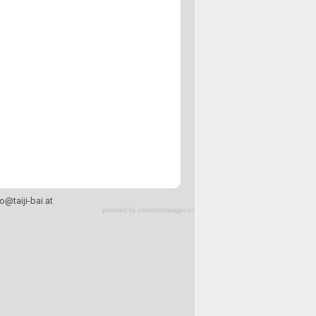
fo
@
taiji-bai.at
powered by contentmanager.cc