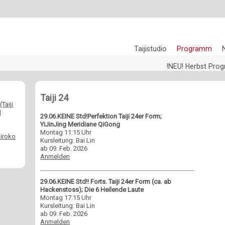
Taijistudio
Programm
!NEU! Herbst Pr
Taiji 24
Taiji
|
29.06.KEINE Std!Perfektion Taiji 24er Form;
YiJinJing Meridiane QiGong
Montag 11:15 Uhr
iroko
Kursleitung: Bai Lin
ab 09. Feb. 2026
Anmelden
29.06.KEINE Std!! Forts. Taiji 24er Form (ca. ab
Hackenstoss); Die 6 Heilende Laute
Montag 17:15 Uhr
Kursleitung: Bai Lin
ab 09. Feb. 2026
Anmelden