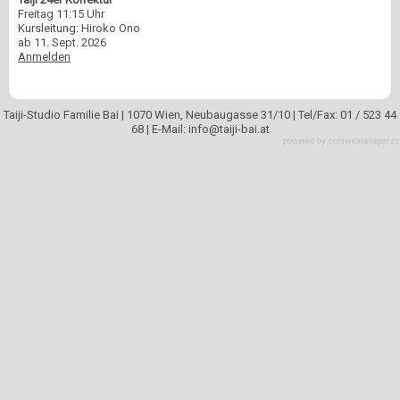
Freitag 11:15 Uhr
Kursleitung: Hiroko Ono
ab 11. Sept. 2026
Anmelden
Taiji-Studio Familie Bai | 1070 Wien, Neubaugasse 31/10 | Tel/Fax: 01 / 523 44
68 | E-Mail: info
@
taiji-bai.at
powered by contentmanager.cc