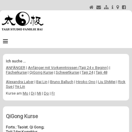
Taijistudio
Ich suche ...
Programm
ANFÄNGER
|
Anfänger mit Vorkenntnissen (Taiji 24 v. Beginn)
|
Fächerkurse
|
QiGong Kurse
|
Schwertkurse
|
Taiji 24
|
Taiji 48
!NEU! Herbst Programm 2026
Alexandra Laber
|
Bai Lin
|
Bruno Balluch
|
Hiroko Ono
|
Liu ShiMei
|
Rick
Frühjahr 2026
Sue
|
Ye Lin
Kurse am
Mo
|
Di
|
Mi
|
Do
|
Fr
Glossar
News & Events
QiGong Kurse
Buch & DVD
Forts.: Taoist. Qi Gong;
Presse
Taiji 24er Korrektur